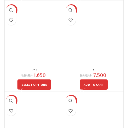
SELECT OPTIONS
SELECT OPTIONS
-8%
-6%
الكلام الذكي
شنطه الأوان
6-12 سنه
,
3-5 سنه
,
Toys
,
3-5 سنه
,
Skills
Skills development
development
جنيه
1.650
جنيه
7.500
جنيه
1.800
جنيه
8.000
SELECT OPTIONS
ADD TO CART
-23%
-17%