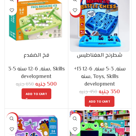
-23%
-22%
HOT
شطرنج المغناطيس
فخ الضفدع
6-12 سنه
,
3-5 سنه
,
Skills
6-12
,
3-5 سنه
,
+13 سنه
development
سنه
,
Toys
,
Skills
جنيه
500
development
جنيه
650
جنيه
350
جنيه
450
ADD TO CART
ADD TO CART
-13%
-17%