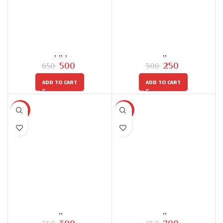
جوانيمو
فخ البطريق
6-12
,
3-5 سنه
,
+13 سنه
6-12 سنه
,
3-5 سنه
,
Skills
سنه
,
Toys
,
Skills
development
development
جنيه
250
جنيه
300
جنيه
500
جنيه
650
ADD TO CART
ADD TO CART
-14%
-18%