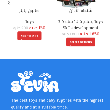
شنطه الأوان
صابون بابلز
Toys
6-12 سنه
,
3-5 سنه
,
Toys
,
جنيه
150
Skills development
جنيه
200
جنيه
1.650
جنيه
1.800
ADD TO CART
SELECT OPTIONS
The best toys and baby supplies with the highest
quality and at a suitable price.