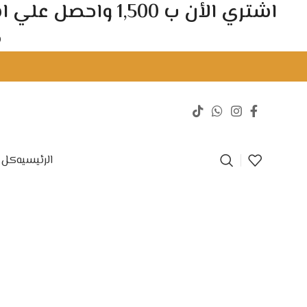
اشتري الأن ب 500
د
الرئيسيه
كل ا