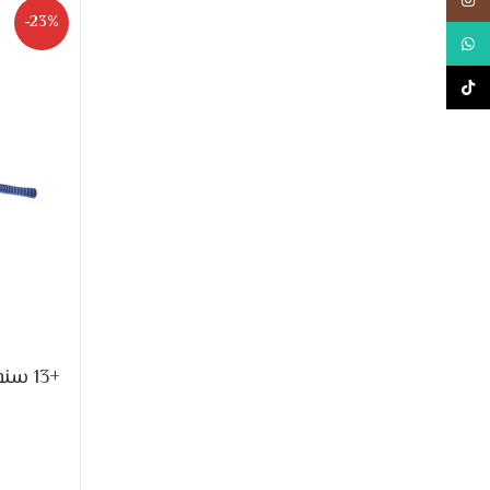
-23%
واتس اب
تيك توك
+13 سنه