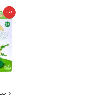
-17%
+13 سنه