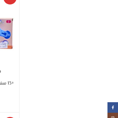
م
+13 سنه
فيسبوك
انستجرام