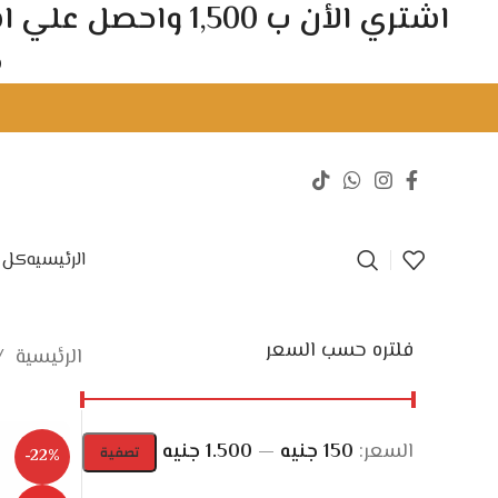
اشتري الأن ب 500
د
صلصال فوم هدية لاي اودر
.
شحن مجاني للطلبات ال
الرئيسيه
كل ا
فلتره حسب السعر
الرئيسية
السعر:
150 جنيه
—
1.500 جنيه
تصفية
-22%