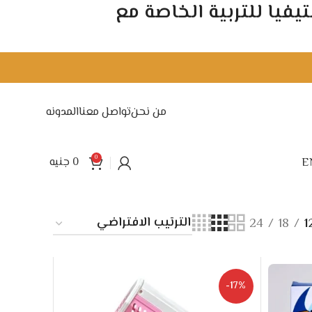
 ستيفيا للتربية الخاصة مع
من نحن
تواصل معنا
المدونه
0
0
جنيه
E
24
18
1
-17%