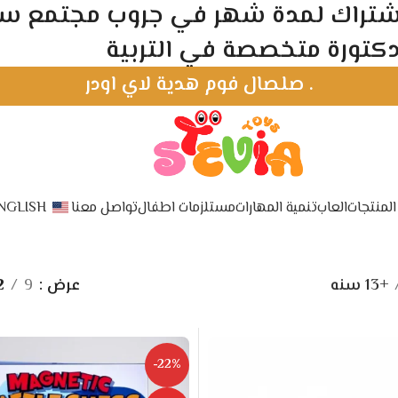
1, واحصل علي اشتراك لمدة شهر في جروب مجتمع
كتورة متخصصة في التربية
لي فوق 1500 جنيه + الاشتراك الشهري
لمنتجات
العاب
تنمية المهارات
مستلزمات اطفال
تواصل معنا
NGLISH
+13 سنه
عرض
9
2
-22%