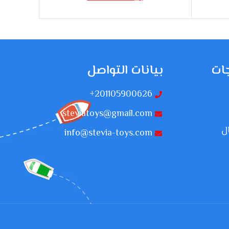
ات
بيانات التواصل
201105900626+
steviatoys@gmail.com
ل
info@stevia-toys.com