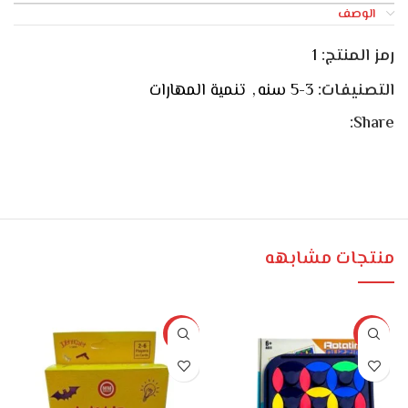
الوصف
رمز المنتج:
1
التصنيفات:
3-5 سنه
,
تنمية المهارات
Share:
منتجات مشابهه
%
-25%
-18%