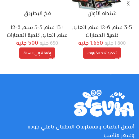
شنطه الأوان
فخ البطريق
م
3-5 سنه
,
6-12 سنه
,
العاب
,
+13 سنه
,
3-5 سنه
,
6-12
تنمية المهارات
سنه
,
العاب
,
تنمية المهارات
1.650
جنيه
500
جنيه
1.800
جنيه
650
جنيه
تحديد أحد الخيارات
إضافة إلى السلة
أفضل الالعاب ومستلزمات الاطفال باعلي جودة
وسعر مناسب