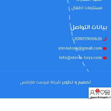
مستلزمات اطفال
بيانات التواصل
201105900626+
steviatoys@gmail.com
info@stevia-toys.com
تصميم و تطوير
شركة فيرست ماركتس
0
المتجر
المفضلة
سلة التسوق
حسابي