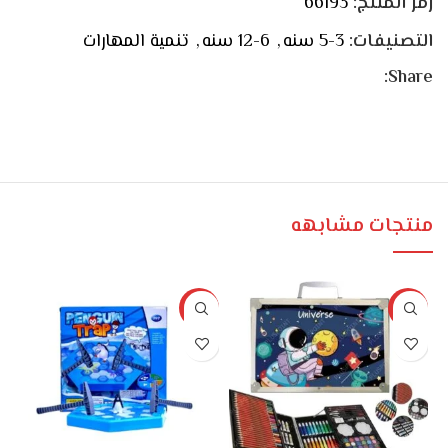
رمز المنتج:
66193
التصنيفات:
3-5 سنه
,
6-12 سنه
,
تنمية المهارات
Share:
منتجات مشابهه
%
-23%
-8%