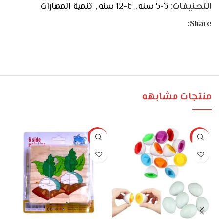
التصنيفات:
3-5 سنه
,
6-12 سنه
,
تنمية المهارات
Share:
منتجات مشابهه
%
-17%
-17%