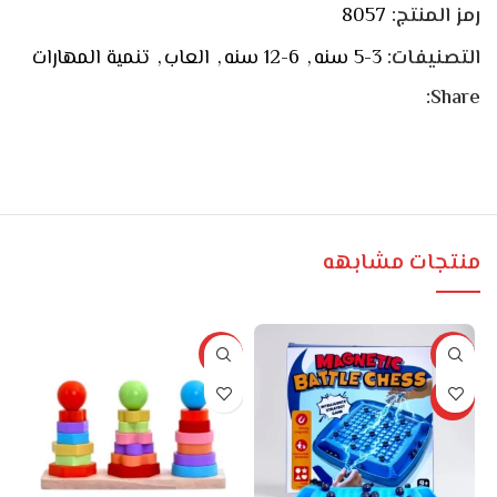
رمز المنتج:
8057
التصنيفات:
3-5 سنه
,
6-12 سنه
,
العاب
,
تنمية المهارات
Share:
منتجات مشابهه
%
-13%
-22%
حصري