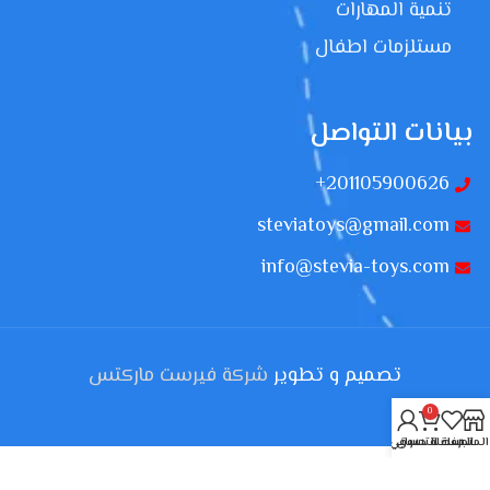
تنمية المهارات
مستلزمات اطفال
بيانات التواصل
201105900626+
steviatoys@gmail.com
info@stevia-toys.com
تصميم و تطوير
شركة فيرست ماركتس
0
المتجر
المفضلة
سلة التسوق
حسابي