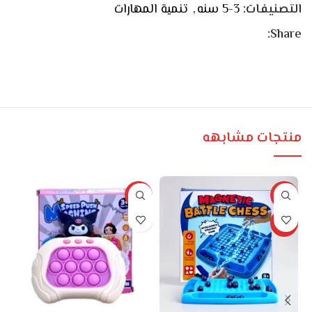
التصنيفات:
3-5 سنه
,
تنمية المهارات
Share:
منتجات مشابهه
%
-14%
-22%
حصري